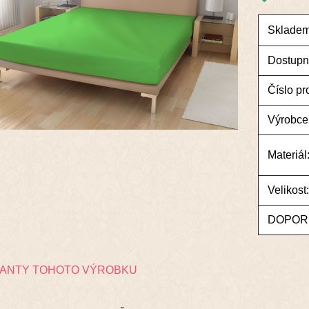
Skladem
Dostupn
Číslo pr
Výrobce
Materiál
Velikost:
DOPOR
IANTY TOHOTO VÝROBKU