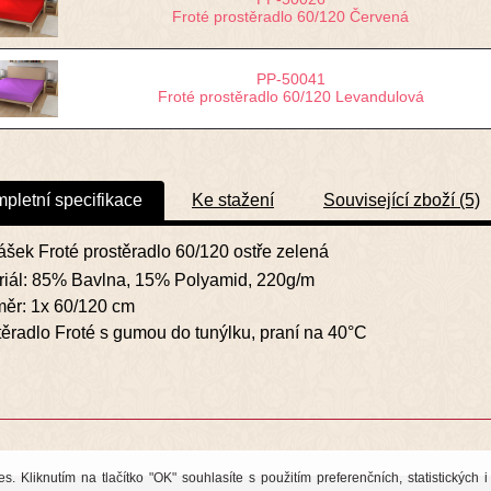
Froté prostěradlo 60/120 Červená
PP-50041
Froté prostěradlo 60/120 Levandulová
pletní specifikace
Ke stažení
Související zboží (5)
ášek Froté prostěradlo 60/120 ostře zelená
riál: 85% Bavlna, 15% Polyamid, 220g/m
ěr: 1x 60/120 cm
těradlo Froté s gumou do tunýlku, praní na 40°C
 Kliknutím na tlačítko "OK" souhlasíte s použitím preferenčních, statistických 