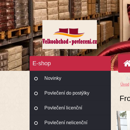
E-shop
Novinky
Re
Úvod
Povlečení do postýlky
Fro
Povlečení licenční
Povlečení nelicenční