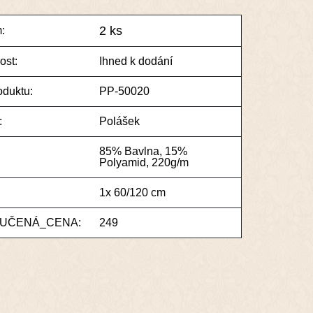
2 ks
:
ost:
Ihned k dodání
oduktu:
PP-50020
:
Polášek
85% Bavlna, 15%
:
Polyamid, 220g/m
1x 60/120 cm
UČENÁ_CENA:
249