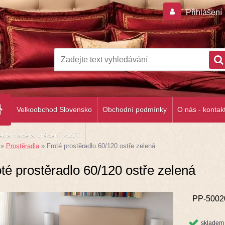
Přihlášení
Velkoobchod Slovensko
Obchodní podmínky
O nás - kontak
klamace a Vrácení zboží
»
Prostěradla
»
Froté prostěradlo 60/120 ostře zelená
té prostěradlo 60/120 ostře zelená
PP-5002
skladem