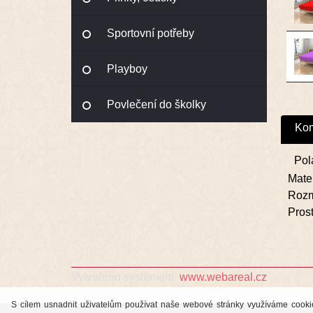
Sportovní potřeby
Playboy
Povlečení do školky
Kom
Pol
Mate
Rozm
Pros
Vytvořeno systémem
www.webareal.cz
S cílem usnadnit uživatelům používat naše webové stránky využíváme cookies.